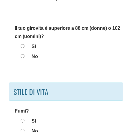
Il tuo girovita è superiore a 88 cm (donne) o 102
cm (uomini)?
Sì
No
STILE DI VITA
Fumi?
Sì
No