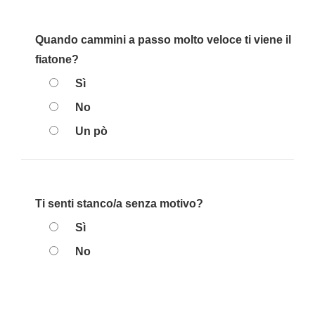
Quando cammini a passo molto veloce ti viene il
fiatone?
Sì
No
Un pò
Ti senti stanco/a senza motivo?
Sì
No