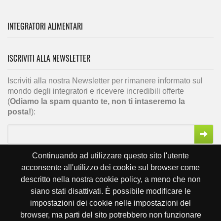
INTEGRATORI ALIMENTARI
ISCRIVITI ALLA NEWSLETTER
Iscriviti alla nostra Newsletter per rimanere informato sul
mondo degli integratori e ricevere incredibili offerte
(
Odiamo la spam quanto te, non ti intaseremo la
posta!
):
Continuando ad utilizzare questo sito l'utente
acconsente all'utilizzo dei cookie sul browser come
descritto nella nostra cookie policy, a meno che non
siano stati disattivati. È possibile modificare le
impostazioni dei cookie nelle impostazioni del
Copyright © kepler-051, 2016 - P.IVA 03483981209
browser, ma parti del sito potrebbero non funzionare
Privacy Policy