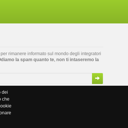
er per rimanere informato sul mondo degli integratori
diamo la spam quanto te, non ti intaseremo la
o dei
o che
cookie
ionare