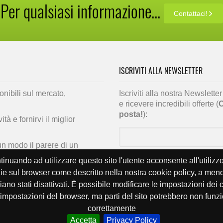
Per qualsiasi informazione...
Contattaci!
ISCRIVITI ALLA NEWSLETTER
onibili sul mercato,
Iscriviti alla nostra Newslett
e ricevere incredibili offerte (
O
posta!
):
à e fornirvi il miglior
cun modo il parere di un
ltato.
inuando ad utilizzare questo sito l'utente acconsente all'utilizz
 dagli acquisti idonei
ie sul browser come descritto nella nostra cookie policy, a men
iano stati disattivati. È possibile modificare le impostazioni dei 
 impostazioni del browser, ma parti del sito potrebbero non funz
correttamente
Accetta
Privacy Policy