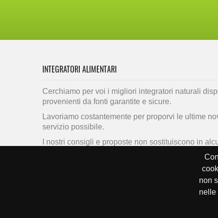
INTEGRATORI ALIMENTARI
Cerchiamo per voi i migliori integratori naturali disp
provenienti da fonti garantite e sicure.
Lavoriamo costantemente per proporvi le ultime novit
servizio possibile.
I nostri consigli e proposte non sostituiscono in al
medico che deve sempre e comunque essere consu
Cont
In qualità di Affiliato Amazon io ricevo un guadagno
cook
non s
nelle
Copyright © Integratori-Benessere, 2016 - P.IVA 03483981209
Privacy Policy