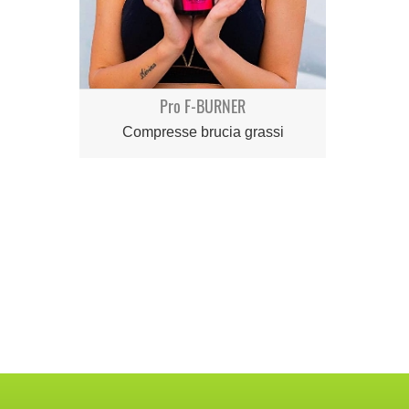
Pro F-BURNER
Compresse brucia grassi
Ol
Giovinezz
pote