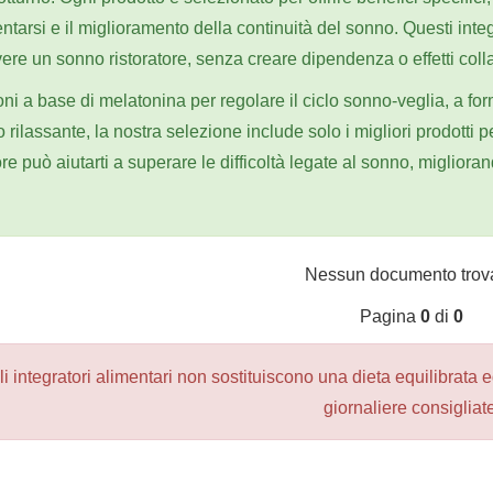
tarsi e il miglioramento della continuità del sonno. Questi integ
re un sonno ristoratore, senza creare dipendenza o effetti collat
ni a base di melatonina per regolare il ciclo sonno-veglia, a for
to rilassante, la nostra selezione include solo i migliori prodott
ore può aiutarti a superare le difficoltà legate al sonno, miglior
Nessun documento trova
Pagina
0
di
0
li integratori alimentari non sostituiscono una dieta equilibrata 
giornaliere consigliate