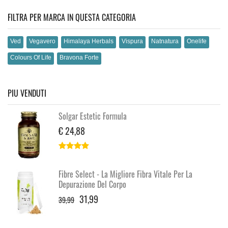
FILTRA PER MARCA IN QUESTA CATEGORIA
Ved
Vegavero
Himalaya Herbals
Vispura
Natnatura
Onelife
Colours Of Life
Bravona Forte
PIU VENDUTI
Solgar Estetic Formula
€ 24,88
Fibre Select - La Migliore Fibra Vitale Per La
Depurazione Del Corpo
31,99
39,99