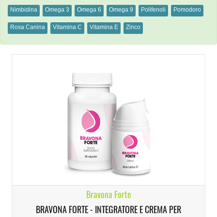
Nimbidina
Omega 3
Omega 6
Omega 9
Polifenoli
Pomodoro
Rosa Canina
Vitamina C
Vitamina E
Zinco
Bravona Forte
BRAVONA FORTE - INTEGRATORE E CREMA PER