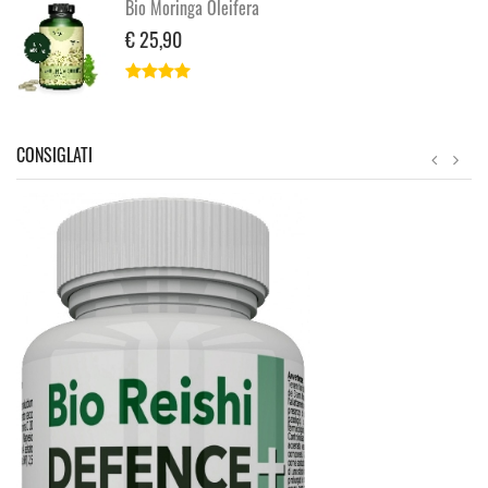
Bio Moringa Oleifera
€ 25,90
CONSIGLATI
S