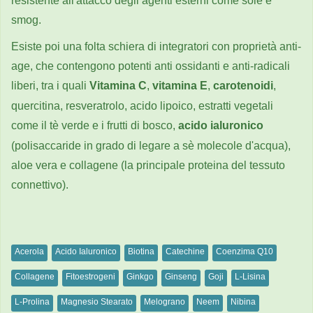
smog.
Esiste poi una folta schiera di integratori con proprietà anti-
age, che contengono potenti anti ossidanti e anti-radicali
liberi, tra i quali
Vitamina C
,
vitamina E
,
carotenoidi
,
quercitina, resveratrolo, acido lipoico, estratti vegetali
come il tè verde e i frutti di bosco,
acido ialuronico
(polisaccaride in grado di legare a sè molecole d'acqua),
aloe vera e collagene (la principale proteina del tessuto
connettivo).
Acerola
Acido Ialuronico
Biotina
Catechine
Coenzima Q10
Collagene
Fitoestrogeni
Ginkgo
Ginseng
Goji
L-Lisina
L-Prolina
Magnesio Stearato
Melograno
Neem
Nibina