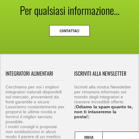
Per qualsiasi informazione...
CONTATTACI
INTEGRATORI ALIMENTARI
ISCRIVITI ALLA NEWSLETTER
Cerchiamo per voi i migliori
Iscriviti alla nostra Newsletter
integratori naturali disponibili
per rimanere informato sul
sul mercato, provenienti da
mondo degli integratori e
fonti garantite e sicure.
ricevere incredibili offerte
Lavoriamo costantemente per
(
Odiamo la spam quanto te,
proporvi le ultime novità e
non ti intaseremo la
fornirvi il miglior servizio
posta!
):
possibile.
I nostri consigli e proposte
non sostituiscono in alcun
modo il parere di un medico
INVIA