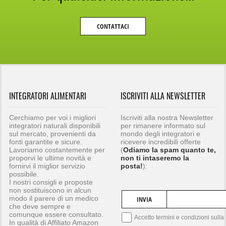
CONTATTACI
INTEGRATORI ALIMENTARI
ISCRIVITI ALLA NEWSLETTER
Cerchiamo per voi i migliori
Iscriviti alla nostra Newsletter
integratori naturali disponibili
per rimanere informato sul
sul mercato, provenienti da
mondo degli integratori e
fonti garantite e sicure.
ricevere incredibili offerte
Lavoriamo costantemente per
(
Odiamo la spam quanto te,
proporvi le ultime novità e
non ti intaseremo la
fornirvi il miglior servizio
posta!
):
possibile.
I nostri consigli e proposte
non sostituiscono in alcun
modo il parere di un medico
INVIA
che deve sempre e
comunque essere consultato.
Accetto termini e condizioni sulla
In qualità di Affiliato Amazon