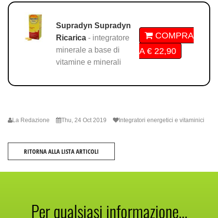
Supradyn Supradyn
COMPRA
Ricarica
- integratore
minerale a base di
A € 22,90
vitamine e minerali
La Redazione
Thu, 24 Oct 2019
Integratori energetici e vitaminici
RITORNA ALLA LISTA ARTICOLI
Per qualsiasi informazione...