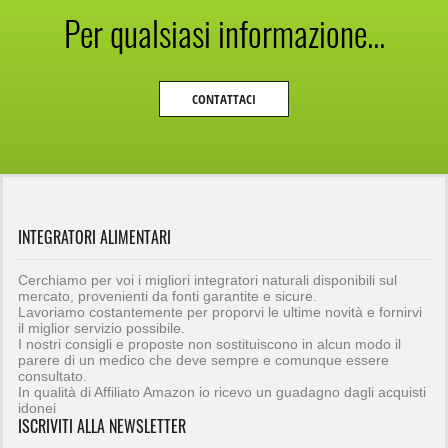
Per qualsiasi informazione...
CONTATTACI
INTEGRATORI ALIMENTARI
Cerchiamo per voi i migliori integratori naturali disponibili sul
mercato, provenienti da fonti garantite e sicure.
Lavoriamo costantemente per proporvi le ultime novità e fornirvi
il miglior servizio possibile.
I nostri consigli e proposte non sostituiscono in alcun modo il
parere di un medico che deve sempre e comunque essere
consultato.
In qualità di Affiliato Amazon io ricevo un guadagno dagli acquisti
idonei
ISCRIVITI ALLA NEWSLETTER