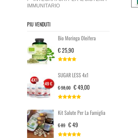
IMMUNITARIO
PIU VENDUTI
Bio Moringa Oleifera
€ 25,90
SUGAR LESS 4x1
€ 49,00
€ 98,00
Kit Salute Per La Famiglia
€ 49
€ 89