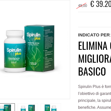
€
39.2
49,00
INDICATO PER
ELIMINA 
MIGLIORA
BASICO
Spirulin Plus è for
l'obiettivo di garant
principale, la spir
benefiche. Assumen