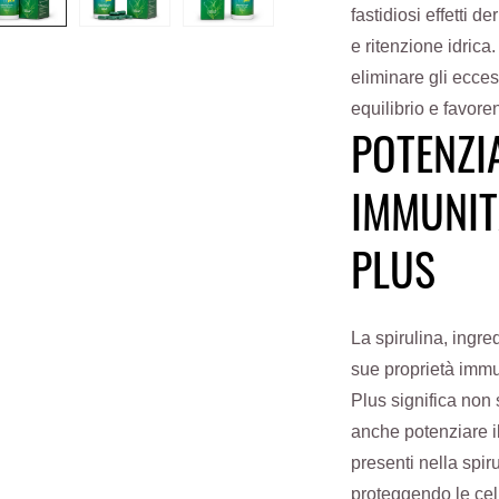
fastidiosi effetti d
e ritenzione idrica
eliminare gli ecces
equilibrio e favor
POTENZI
IMMUNIT
PLUS
La spirulina, ingre
sue proprietà immu
Plus significa non 
anche potenziare il
presenti nella spiru
proteggendo le cell