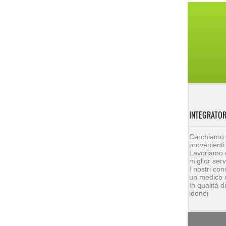
INTEGRATOR
Cerchiamo pe
provenienti 
Lavoriamo c
miglior serv
I nostri con
un medico 
In qualità 
idonei
Copyright © Int