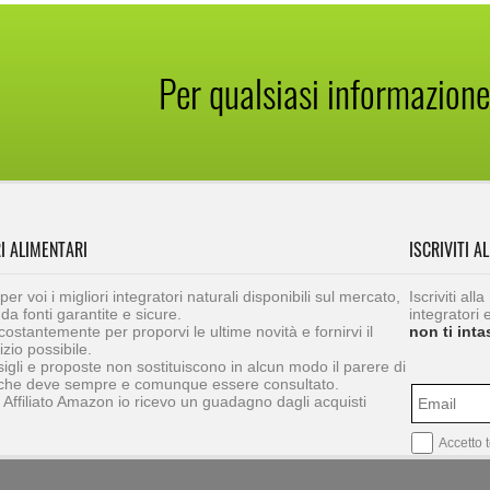
Per qualsiasi informazione
I ALIMENTARI
ISCRIVITI A
r voi i migliori integratori naturali disponibili sul mercato,
Iscriviti a
da fonti garantite e sicure.
integratori e
ostantemente per proporvi le ultime novità e fornirvi il
non ti int
izio possibile.
sigli e proposte non sostituiscono in alcun modo il parere di
che deve sempre e comunque essere consultato.
di Affiliato Amazon io ricevo un guadagno dagli acquisti
Accetto 
egratori Alimentari, 2016 - P.IVA 03483981209