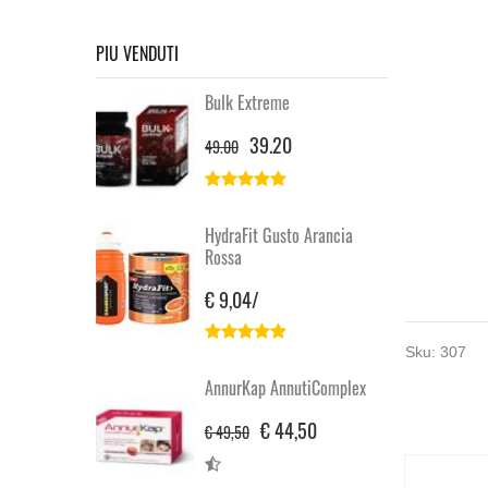
PIU VENDUTI
Bulk Extreme
39.20
49.00
HydraFit Gusto Arancia
Rossa
€ 9,04/
Sku:
307
AnnurKap AnnutiComplex
€ 44,50
€ 49,50