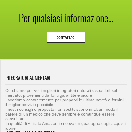
Per qualsiasi informazione...
CONTATTACI
INTEGRATORI ALIMENTARI
Cerchiamo per voi i migliori integratori naturali disponibili sul
mercato, provenienti da fonti garantite e sicure.
Lavoriamo costantemente per proporvi le ultime novità e fornirvi
il miglior servizio possibile.
I nostri consigli e proposte non sostituiscono in alcun modo il
parere di un medico che deve sempre e comunque essere
consultato.
In qualità di Affiliato Amazon io ricevo un guadagno dagli acquisti
idonei